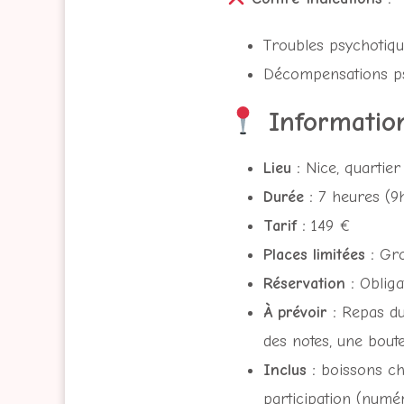
Troubles psychotiqu
Décompensations ps
Information
Lieu :
Nice, quartier
Durée :
7 heures (9h
Tarif :
149 €
Places limitées :
Gro
Réservation :
Obliga
À prévoir :
Repas du 
des notes, une boute
Inclus :
boissons cha
participation (numé